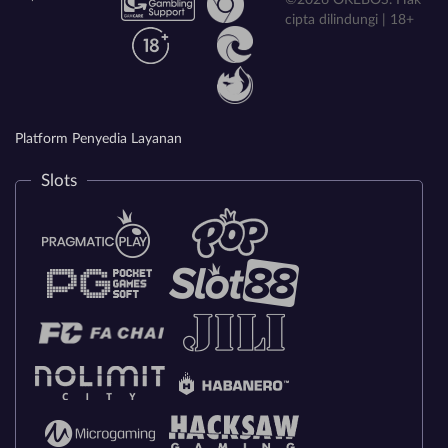
cipta dilindungi | 18+
Platform Penyedia Layanan
Slots