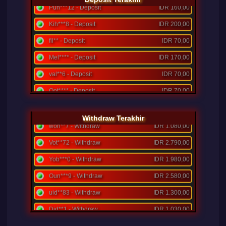
leb**98 - Withdraw
IDR 940,00
Kih***8 - Deposit
IDR 200,00
den**** - Withdraw
IDR 1.260,00
fil** - Deposit
IDR 70,00
Aan**5 - Withdraw
IDR 2.490,00
Mel**** - Deposit
IDR 170,00
eap***39 - Withdraw
IDR 620,00
val**6 - Deposit
IDR 70,00
Nuk**5 - Withdraw
IDR 1.430,00
Qot**** - Deposit
IDR 70,00
Mar****9 - Withdraw
IDR 2.330,00
aat***66 - Deposit
IDR 160,00
Mup*** - Withdraw
IDR 1.540,00
Mas**5 - Deposit
IDR 30,00
Withdraw Terakhir
woh**7 - Withdraw
IDR 1.080,00
Xab**9 - Deposit
IDR 40,00
Vot**72 - Withdraw
IDR 2.790,00
Yob***0 - Withdraw
IDR 1.980,00
Oun***9 - Withdraw
IDR 2.580,00
uid**83 - Withdraw
IDR 1.300,00
Did**1 - Withdraw
IDR 1.030,00
oud****88 - Withdraw
IDR 1.930,00