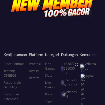
Kebijaksanaan
Platform
Kategori
Dukungan
Komunitas
Pusat Bantuan
Promosi
Hot
+62877
Whatsa
Games
551030
pp
Tentang
Loyalty
57
OKEBOS
Slots
signal
Referral
+628775
Responsible
Live
5103057
Gambling
Casino
okebos
Syarat dan
Race
6
Ketentuan
Togel