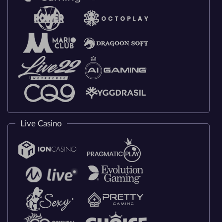
Live Casino