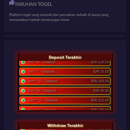
TARUHAN TOGEL
Dec**8 - Deposit
IDR 80,00
Platform togel yang menarik dari perusahan terbaik di dunia yang
Qik**3 - Deposit
IDR 50,00
menawarkan hadiah kemenangan besar
Qor**** - Withdraw
IDR 1.620,00
Gem**6 - Deposit
IDR 110,00
nur***7 - Withdraw
IDR 2.260,00
Zit****5 - Deposit
IDR 210,00
rah**** - Withdraw
IDR 740,00
juj****34 - Deposit
IDR 160,00
din****44 - Withdraw
IDR 2.650,00
Deposit Terakhir
nid**44 - Deposit
IDR 120,00
Eod***9 - Withdraw
IDR 1.540,00
Xer**** - Deposit
IDR 10,00
cub****1 - Withdraw
IDR 2.750,00
bim***23 - Deposit
IDR 200,00
Lic***04 - Withdraw
IDR 2.460,00
Dip**64 - Deposit
IDR 30,00
pac***05 - Withdraw
IDR 1.640,00
oak***25 - Deposit
IDR 210,00
rec****28 - Withdraw
IDR 2.930,00
Heg**** - Deposit
IDR 180,00
zis****2 - Withdraw
IDR 780,00
aip*** - Deposit
IDR 80,00
cip***36 - Withdraw
IDR 1.220,00
jup***2 - Deposit
IDR 230,00
Withdraw Terakhir
oij**9 - Withdraw
IDR 1.200,00