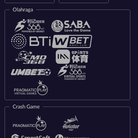
Olahraga
Crash Game