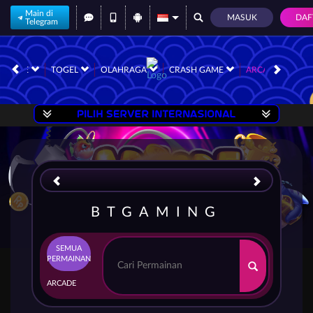
Main di
MASUK
DAF
Telegram
RACE
TOGEL
OLAHRAGA
CRASH GAME
ARCADE
P
BTGAMING
SEMUA
PERMAINAN
ARCADE