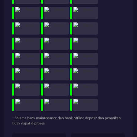
* Selama bank maintenance dan bank offline deposit dan penarikan
tidak dapat diproses