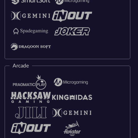
Arcade