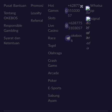
Pusat Bantuan
Promosi
Hot
+62877
Whatsa
Games
551030
pp
Tentang
Loyalty
57
OKEBOS
Slots
signal
Referral
+628775
Responsible
Live
5103057
Gambling
Casino
okebos
Syarat dan
Race
6
Ketentuan
Togel
Olahraga
Crash
Game
Arcade
Poker
E-Sports
Sabung
Ayam