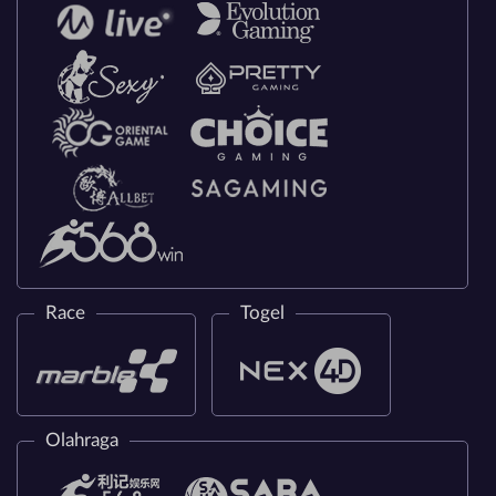
Race
Togel
Olahraga