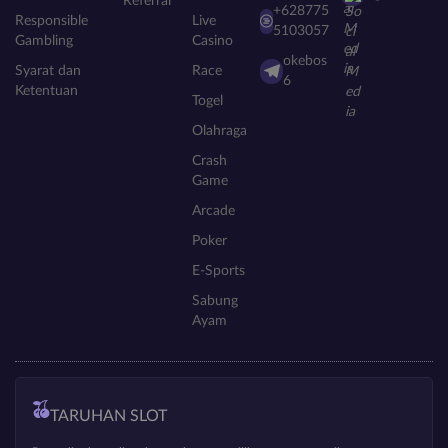
Referral
+628775
Responsible
Live
5103057
Gambling
Casino
okebos
Syarat dan
Race
6
Ketentuan
Togel
Olahraga
Crash
Game
Arcade
Poker
E-Sports
Sabung
Ayam
TARUHAN SLOT