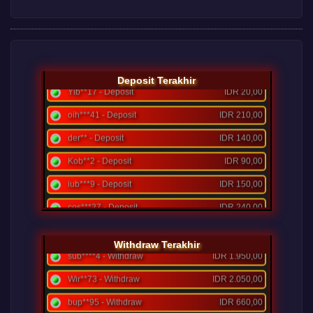
Nec*** - Deposit
IDR 90,00
qos****4 - Withdraw
IDR 2.650,00
geh*** - Deposit
IDR 20,00
mij**41 - Withdraw
IDR 1.960,00
Hog**** - Deposit
IDR 210,00
eij***79 - Withdraw
IDR 680,00
Deposit Terakhir
Yib**17 - Deposit
IDR 20,00
zug**** - Withdraw
IDR 1.360,00
oih***41 - Deposit
IDR 210,00
Kuh****2 - Withdraw
IDR 610,00
der** - Deposit
IDR 140,00
sac***9 - Withdraw
IDR 1.970,00
Kob**2 - Deposit
IDR 90,00
Uab**** - Withdraw
IDR 920,00
iub***9 - Deposit
IDR 150,00
aak**9 - Withdraw
IDR 980,00
cos***27 - Deposit
IDR 240,00
sun**44 - Withdraw
IDR 2.950,00
Kub*** - Deposit
IDR 80,00
uum** - Withdraw
IDR 600,00
bul****4 - Deposit
IDR 200,00
Withdraw Terakhir
sub****4 - Withdraw
IDR 1.950,00
Vij**4 - Deposit
IDR 230,00
Wir**73 - Withdraw
IDR 2.050,00
bup**95 - Withdraw
IDR 660,00