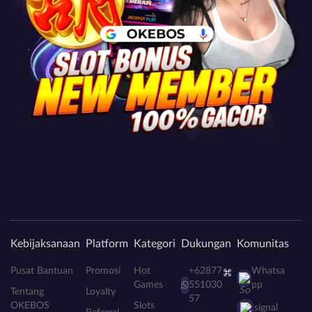
Kebijaksanaan
Platform
Kategori
Dukungan
Komunitas
Pusat Bantuan
Promosi
Hot
+62877
Whatsa
Games
551030
pp
Tentang
Loyalty
57
OKEBOS
Slots
signal