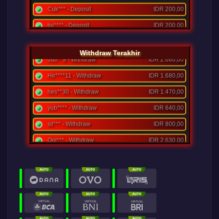
Cuk*** - Deposit
IDR 200,00
oun**** - Withdraw
IDR 1.030,00
toj**** - Deposit
IDR 200,00
Lum***7 - Withdraw
IDR 920,00
qeg***53 - Deposit
IDR 20,00
Rup**99 - Withdraw
IDR 2.140,00
Ten**1 - Deposit
IDR 200,00
oub**9 - Withdraw
IDR 2.680,00
Withdraw Terakhir
yuh**0 - Deposit
IDR 60,00
Hir****11 - Withdraw
IDR 1.680,00
kus***3 - Deposit
IDR 180,00
hes**30 - Withdraw
IDR 1.470,00
yub**** - Withdraw
IDR 640,00
sil*** - Withdraw
IDR 800,00
Ooj*** - Withdraw
IDR 2.630,00
Xop**67 - Withdraw
IDR 1.200,00
jus***9 - Withdraw
IDR 920,00
eag**75 - Withdraw
IDR 2.780,00
Muk** - Withdraw
IDR 560,00