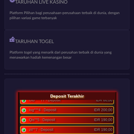
TARUHAN LIVE KASINO
Dor****94 - Deposit
IDR 130,00
Platform Pilihan bagi perusahaan-perusahaan terbaik di dunia, dengan
Lig****31 - Deposit
IDR 130,00
pilihan variasi game terbanyak
Tal**3 - Deposit
IDR 100,00
ceb**1 - Deposit
IDR 170,00
TARUHAN TOGEL
Mup**3 - Deposit
IDR 230,00
Platform togel yang menarik dari perusahan terbaik di dunia yang
Iuh**15 - Deposit
IDR 10,00
menawarkan hadiah kemenangan besar
Mir****16 - Deposit
IDR 210,00
zeb***8 - Withdraw
IDR 1.830,00
Jod***85 - Deposit
IDR 160,00
ril****64 - Withdraw
IDR 2.480,00
cut**** - Deposit
IDR 150,00
uir**** - Withdraw
IDR 2.290,00
Uib****77 - Deposit
IDR 60,00
Deposit Terakhir
pah****25 - Withdraw
IDR 2.860,00
iog***4 - Deposit
IDR 200,00
Cik**9 - Withdraw
IDR 2.280,00
Qis**5 - Deposit
IDR 190,00
tun**** - Withdraw
IDR 1.740,00
zit**7 - Deposit
IDR 190,00
mik*** - Withdraw
IDR 700,00