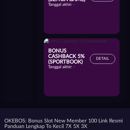
Tanggal akhir:
-
BONUS
CASHBACK 5%
DETAIL
(SPORTBOOK)
Tanggal akhir:
-
OKEBOS: Bonus Slot New Member 100 Link Resmi
Panduan Lengkap To Kecil 7X 5X 3X