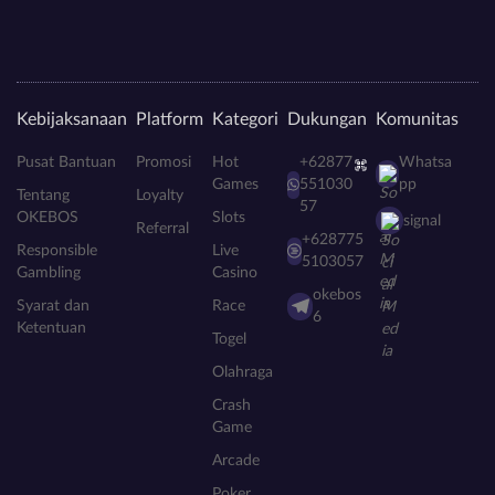
Kebijaksanaan
Platform
Kategori
Dukungan
Komunitas
Pusat Bantuan
Promosi
Hot
+62877
Whatsa
Games
551030
pp
Tentang
Loyalty
57
OKEBOS
Slots
signal
Referral
+628775
Responsible
Live
5103057
Gambling
Casino
okebos
Syarat dan
Race
6
Ketentuan
Togel
Olahraga
Crash
Game
Arcade
Poker