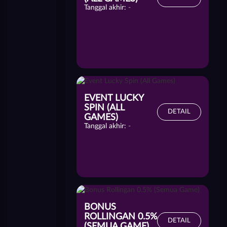
Tanggal akhir:
-
EVENT LUCKY
SPIN (ALL
DETAIL
GAMES)
Tanggal akhir:
-
BONUS
ROLLINGAN 0.5%
DETAIL
(SEMUA GAME)