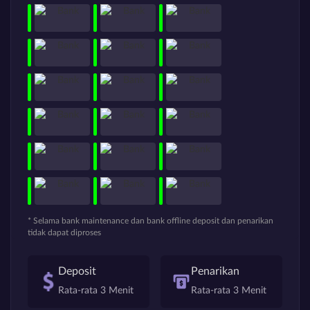
* Selama bank maintenance dan bank offline deposit dan penarikan
tidak dapat diproses
Deposit
Penarikan
Rata-rata 3 Menit
Rata-rata 3 Menit