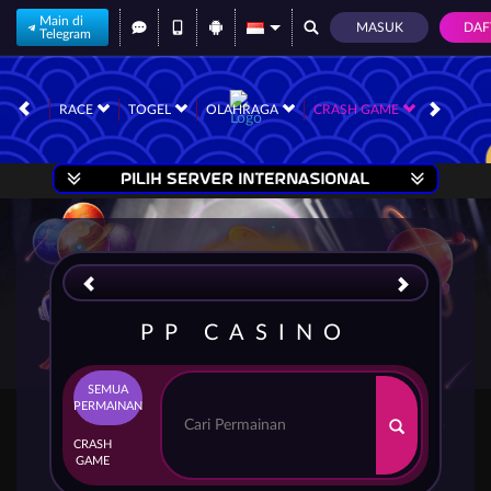
Main di
MASUK
DAF
Telegram
SINO
RACE
TOGEL
OLAHRAGA
CRASH GAME
ARCADE
PP CASINO
SEMUA
PERMAINAN
CRASH
GAME