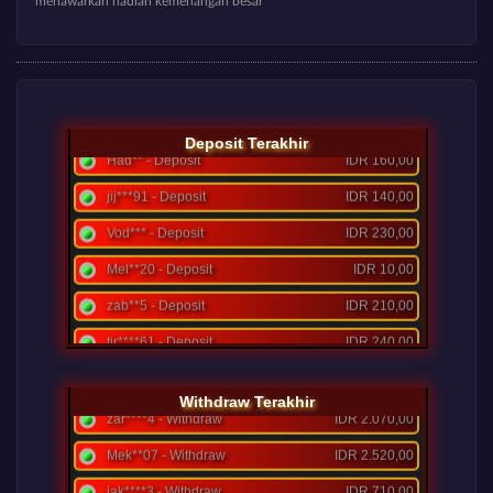
ben**** - Withdraw
IDR 1.460,00
menawarkan hadiah kemenangan besar
Ouj** - Deposit
IDR 150,00
Yoh**95 - Withdraw
IDR 600,00
Fak***0 - Deposit
IDR 150,00
dob*** - Withdraw
IDR 2.000,00
Oaj****3 - Deposit
IDR 70,00
wis*** - Withdraw
IDR 2.850,00
Deposit Terakhir
Had** - Deposit
IDR 160,00
Jun****8 - Withdraw
IDR 1.220,00
jij***91 - Deposit
IDR 140,00
bot****9 - Withdraw
IDR 1.050,00
Vod*** - Deposit
IDR 230,00
uoh*** - Withdraw
IDR 1.720,00
Mel**20 - Deposit
IDR 10,00
sit** - Withdraw
IDR 2.710,00
zab**5 - Deposit
IDR 210,00
yil** - Withdraw
IDR 610,00
tir****61 - Deposit
IDR 240,00
Das***8 - Withdraw
IDR 890,00
pal**8 - Deposit
IDR 190,00
pip***2 - Withdraw
IDR 670,00
Dek**** - Deposit
IDR 180,00
Withdraw Terakhir
zar****4 - Withdraw
IDR 2.070,00
lit****31 - Deposit
IDR 170,00
Mek**07 - Withdraw
IDR 2.520,00
jak****3 - Withdraw
IDR 710,00