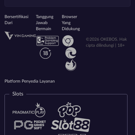
Bersertifikasi
Tanggung
Browser
Dari
Jawab
Yang
Bermain
Didukung
©2026 OKEBOS. Hak
cipta dilindungi | 18+
Platform Penyedia Layanan
Slots