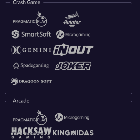
Crash Game
Arcade