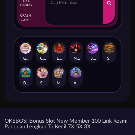
LIVE
CASINO
CRASH
GAME
Gates of Olympus Roulette
Color Game Bonanza
Live Casino Lobby
Nexus Lounge
Spaceman
Slot88 High Flyer
Big Bass Crash
Sweet Bonanza Candyland
Mega Wheel
Amazing Baccarat
OKEBOS: Bonus Slot New Member 100 Link Resmi
Panduan Lengkap To Kecil 7X 5X 3X