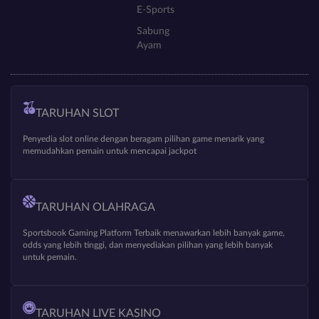
E-Sports
Sabung
Ayam
TARUHAN SLOT
Penyedia slot online dengan beragam pilihan game menarik yang
memudahkan pemain untuk mencapai jackpot
TARUHAN OLAHRAGA
Sportsbook Gaming Platform Terbaik menawarkan lebih banyak game,
odds yang lebih tinggi, dan menyediakan pilihan yang lebih banyak
untuk pemain.
ood****3 - Deposit
IDR 150,00
Uok***0 - Deposit
IDR 80,00
TARUHAN LIVE KASINO