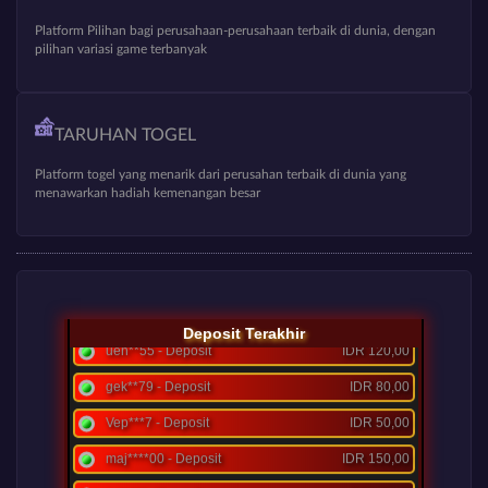
zog*** - Deposit
IDR 80,00
Platform Pilihan bagi perusahaan-perusahaan terbaik di dunia, dengan
wec** - Deposit
IDR 130,00
pilihan variasi game terbanyak
cik** - Deposit
IDR 230,00
pem****1 - Deposit
IDR 40,00
TARUHAN TOGEL
Con**5 - Deposit
IDR 180,00
Platform togel yang menarik dari perusahan terbaik di dunia yang
dab***91 - Deposit
IDR 120,00
menawarkan hadiah kemenangan besar
gam** - Withdraw
IDR 2.690,00
hut*** - Deposit
IDR 10,00
xil** - Withdraw
IDR 1.800,00
Vus****61 - Deposit
IDR 150,00
jit***33 - Withdraw
IDR 2.640,00
aip**6 - Deposit
IDR 150,00
Tet**1 - Withdraw
IDR 1.960,00
Deposit Terakhir
uen**55 - Deposit
IDR 120,00
ruj****1 - Withdraw
IDR 2.950,00
gek**79 - Deposit
IDR 80,00
Hep**** - Withdraw
IDR 2.920,00
Vep***7 - Deposit
IDR 50,00
cub****3 - Withdraw
IDR 1.410,00
maj****00 - Deposit
IDR 150,00
Lib** - Withdraw
IDR 2.410,00
jol***6 - Deposit
IDR 90,00
aes** - Withdraw
IDR 1.550,00