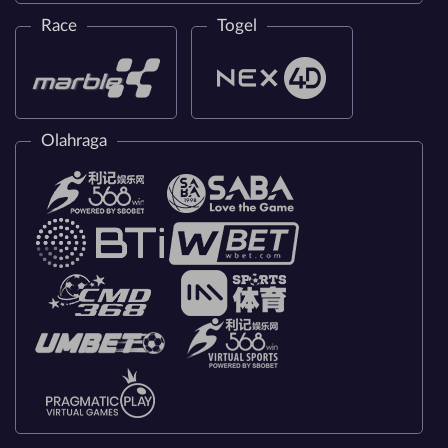
Race
Togel
Olahraga