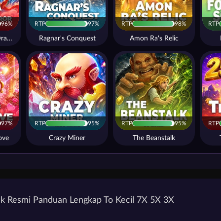
96%
RTP
97%
RTP
98%
RTP
Nezha And The Dragon Emperor
Ragnar's Conquest
Amon Ra's Relic
97%
RTP
95%
RTP
95%
RTP
ove
Crazy Miner
The Beanstalk
 Resmi Panduan Lengkap To Kecil 7X 5X 3X