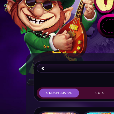
SEMUA PERMAINAN
SLOTS