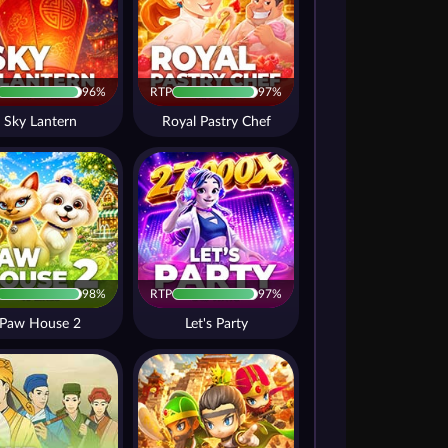
96%
RTP
97%
Sky Lantern
Royal Pastry Chef
98%
RTP
97%
Paw House 2
Let's Party