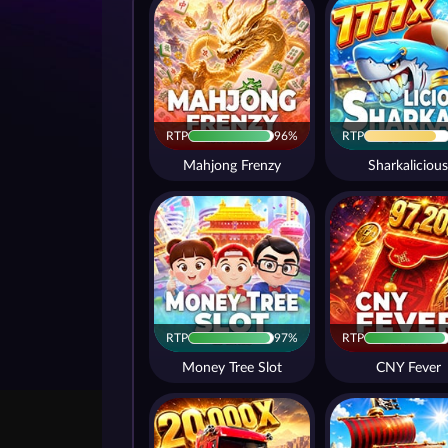
RTP
96%
RTP
Mahjong Frenzy
Sharkalicious
RTP
97%
RTP
Money Tree Slot
CNY Fever