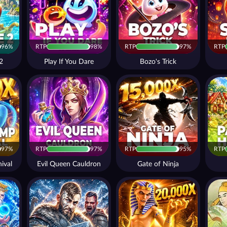
96%
RTP
98%
RTP
97%
RTP
2
Play If You Dare
Bozo's Trick
97%
RTP
97%
RTP
95%
RTP
ival
Evil Queen Cauldron
Gate of Ninja