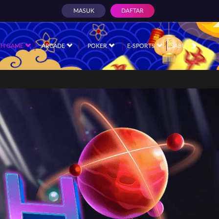
MASUK
DAFTAR
SH GAME
ARCADE
POKER
E-SPORTS
SABUNG AYAM