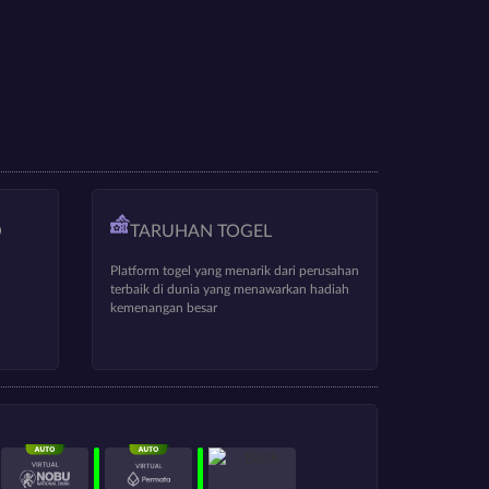
O
TARUHAN TOGEL
Platform togel yang menarik dari perusahan
terbaik di dunia yang menawarkan hadiah
kemenangan besar