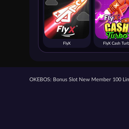
FlyX
FlyX Cash Tur
OKEBOS: Bonus Slot New Member 100 Link