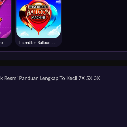
bo
Incredible Balloon Machine
 Resmi Panduan Lengkap To Kecil 7X 5X 3X