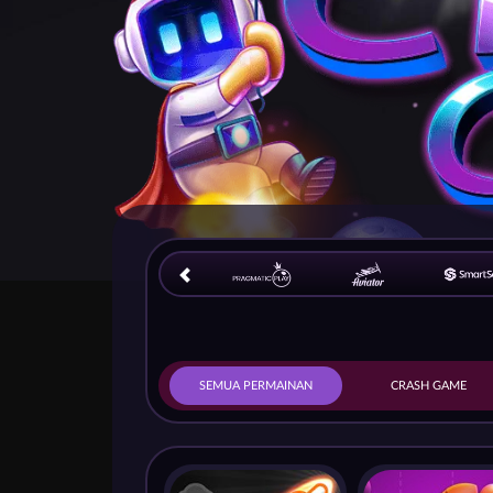
SEMUA PERMAINAN
CRASH GAME