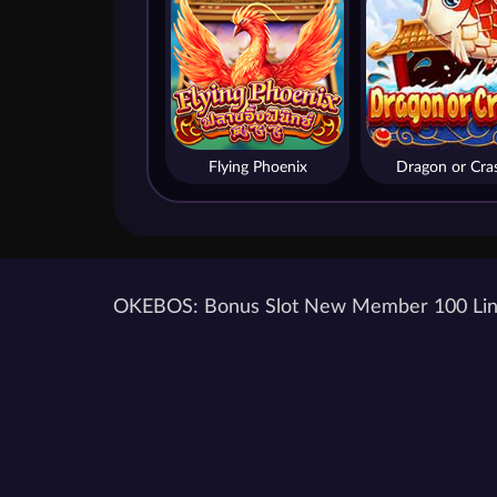
Flying Phoenix
Dragon or Cra
OKEBOS: Bonus Slot New Member 100 Link