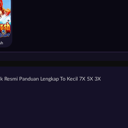
sh
 Resmi Panduan Lengkap To Kecil 7X 5X 3X