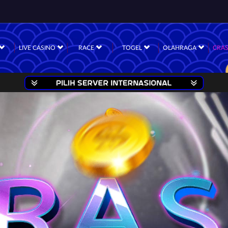
LIVE CASINO
RACE
TOGEL
OLAHRAGA
CRA