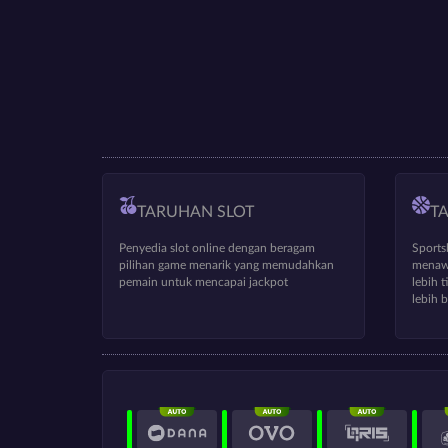
TARUHAN SLOT
T
Penyedia slot online dengan beragam
Sports
pilihan game menarik yang memudahkan
menawa
pemain untuk mencapai jackpot
lebih 
lebih 