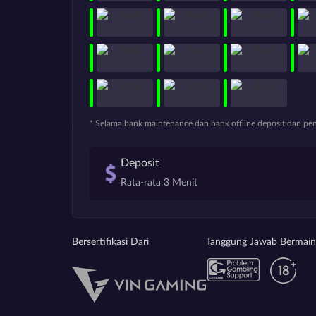
* Selama bank maintenance dan bank offline deposit dan pen
Deposit
Rata-rata 3 Menit
Bersertifikasi Dari
Tanggung Jawab Bermain