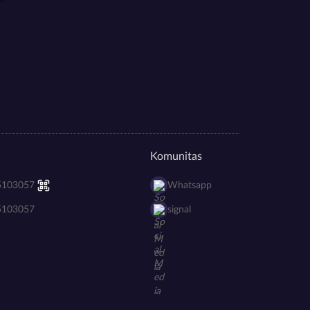
Komunitas
5103057
Whatsapp
5103057
signal