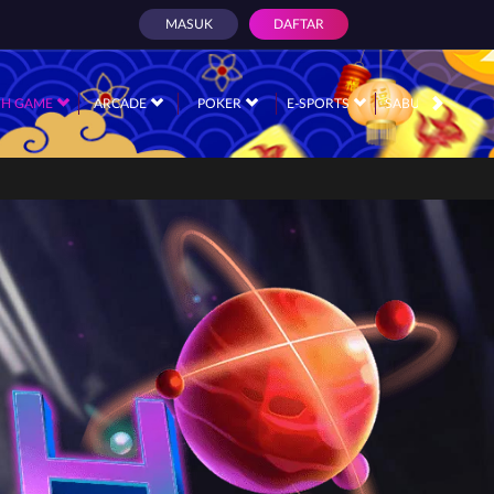
MASUK
DAFTAR
SH GAME
ARCADE
POKER
E-SPORTS
SABUNG AYAM