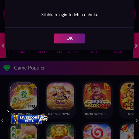
IDR
12,687,190,694
Silahkan login terlebih dahulu.
OK
HOT GAMES
SLOTS
LIVE CASINO
RACE
TOGEL
OL
Game Populer
×
MAHJONG WAYS 2
GATES OF OLYMPUS POP
BANG GACOR 1000
NEZHA 